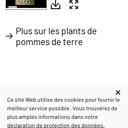
Plus sur les plants de
pommes de terre
Ce site Web utilise des cookies pour fournir le
meilleur service possible. Vous trouverez de
swiss
sem
Secrétariat
Route de Portalban 40
+41 26 677 90 33
plus amples informations dans notre
1567 Delley
Comptabilité
déclaration de protection des données.
info@swisssem.ch
+41 26 677 90 22