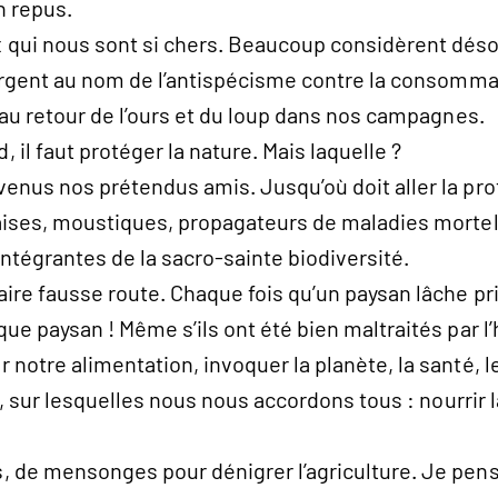
n repus.
 qui nous sont si chers. Beaucoup considèrent dés
surgent au nom de l’antispécisme contre la consomm
 au retour de l’ours et du loup dans nos campagnes.
il faut protéger la nature. Mais laquelle ?
nus nos prétendus amis. Jusqu’où doit aller la prot
aises, moustiques, propagateurs de maladies morte
 intégrantes de la sacro-sainte biodiversité.
re fausse route. Chaque fois qu’un paysan lâche prise
ue paysan ! Même s’ils ont été bien maltraités par l’
notre alimentation, invoquer la planète, la santé, l
t, sur lesquelles nous nous accordons tous : nourrir 
 de mensonges pour dénigrer l’agriculture. Je pense