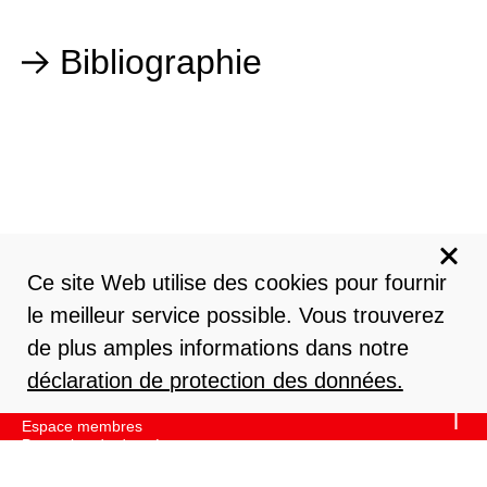
Bibliographie
Ce site Web utilise des cookies pour fournir
le meilleur service possible. Vous trouverez
swiss
sem
Secrétariat
Route de Portalban 40
+41 26 677 90 33
de plus amples informations dans notre
1567 Delley
Comptabilité
déclaration de protection des données.
info@swisssem.ch
+41 26 677 90 22
Contact
Espace membres
Protection de données
Impressum